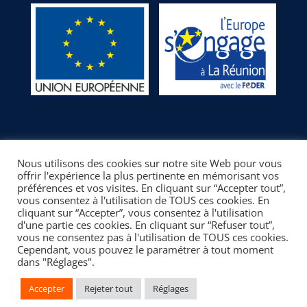
Nous utilisons des cookies sur notre site Web pour vous
offrir l'expérience la plus pertinente en mémorisant vos
préférences et vos visites. En cliquant sur “Accepter tout”,
vous consentez à l'utilisation de TOUS ces cookies. En
cliquant sur “Accepter”, vous consentez à l'utilisation
d'une partie ces cookies. En cliquant sur “Refuser tout”,
© LT Ergonomie | L'efficience au service de la performance |
vous ne consentez pas à l'utilisation de TOUS ces cookies.
Cependant, vous pouvez le paramétrer à tout moment
Mentions légales
|
Confidentialité
dans "Réglages".
Ce site a été financé à l’aide du FEDER (REACT-UE) dans le
cadre de la réponse de l’Union européenne à la pandémie
Accepter
Rejeter tout
Réglages
COVID-19. L’Europe s’engage à La Réunion.