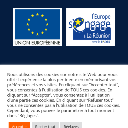
Nous utilisons des cookies sur notre site Web pour vous
offrir l'expérience la plus pertinente en mémorisant vos
préférences et vos visites. En cliquant sur “Accepter tout”,
vous consentez à l'utilisation de TOUS ces cookies. En
cliquant sur “Accepter”, vous consentez à l'utilisation
d'une partie ces cookies. En cliquant sur “Refuser tout”,
© LT Ergonomie | L'efficience au service de la performance |
vous ne consentez pas à l'utilisation de TOUS ces cookies.
Cependant, vous pouvez le paramétrer à tout moment
Mentions légales
|
Confidentialité
dans "Réglages".
Ce site a été financé à l’aide du FEDER (REACT-UE) dans le
cadre de la réponse de l’Union européenne à la pandémie
Accepter
Rejeter tout
Réglages