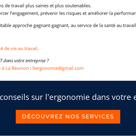
ons de travail plus saines et plus soutenables.
forcer l’engagement, prévenir les risques et améliorer la performan
table approche gagnant-gagnant, au service de la santé au travai
é de vie au travail
.
 dans votre entreprise ?
e à La Réunion
:
ltergonomie@gmail.com
conseils sur l'ergonomie dans votre 
DÉCOUVREZ NOS SERVICES